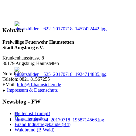
Kontakt
Freiwillige Feuerwehr Haunstetten
Stadt Augsburg e.V.
Krankenhausstrasse 8
86179 Augsburg-Haunstetten
Notruf: 112
Telefon: 0821 81567255
EMail:
Info@ff-haunstetten.de
Impressu
m & Datenschutz
►
Newsblog - FW
Helfen ist Trumpf!
Unwettereinsätze
Brand Industriegebäude (B4)
Waldbrand (B Wald)