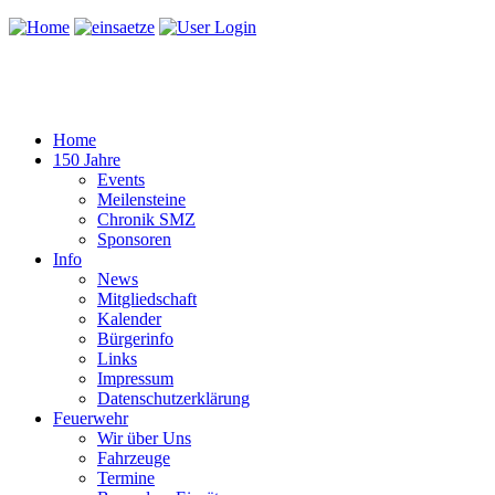
Home
150 Jahre
Events
Meilensteine
Chronik SMZ
Sponsoren
Info
News
Mitgliedschaft
Kalender
Bürgerinfo
Links
Impressum
Datenschutzerklärung
Feuerwehr
Wir über Uns
Fahrzeuge
Termine