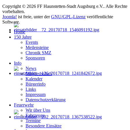
Copyright © 2026 FF Haunstetten-Stadt Augsburg e.V.. Alle Rechte
vorbehalten.
Joomla!
ist freie, unter der
GNU/GPL-Lizenz
veröffentlichte
Software.
Home
150 Jahre
Events
Meilensteine
Chronik SMZ
Sponsoren
Info
News
Mitgliedschaft
Kalender
Bürgerinfo
Links
Impressum
Datenschutzerklärung
Feuerwehr
Wir über Uns
Fahrzeuge
Termine
Besondere Einsätze