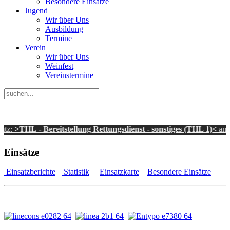
Besondere Einsätze
Jugend
Wir über Uns
Ausbildung
Termine
Verein
Wir über Uns
Weinfest
Vereinstermine
L - Bereitstellung Rettungsdienst - sonstiges (THL 1)<
am 26.11.2
Einsätze
Einsatzberichte
Statistik
Einsatzkarte
Besondere Einsätze