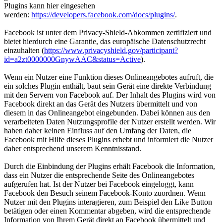
Plugins kann hier eingesehen
werden:
https://developers.facebook.com/docs/plugins/
.
Facebook ist unter dem Privacy-Shield-Abkommen zertifiziert und
bietet hierdurch eine Garantie, das europäische Datenschutzrecht
einzuhalten (
https://www.privacyshield.gov/participant?
id=a2zt0000000GnywAAC&status=Active
).
Wenn ein Nutzer eine Funktion dieses Onlineangebotes aufruft, die
ein solches Plugin enthält, baut sein Gerät eine direkte Verbindung
mit den Servern von Facebook auf. Der Inhalt des Plugins wird von
Facebook direkt an das Gerät des Nutzers übermittelt und von
diesem in das Onlineangebot eingebunden. Dabei können aus den
verarbeiteten Daten Nutzungsprofile der Nutzer erstellt werden. Wir
haben daher keinen Einfluss auf den Umfang der Daten, die
Facebook mit Hilfe dieses Plugins erhebt und informiert die Nutzer
daher entsprechend unserem Kenntnisstand.
Durch die Einbindung der Plugins erhält Facebook die Information,
dass ein Nutzer die entsprechende Seite des Onlineangebotes
aufgerufen hat. Ist der Nutzer bei Facebook eingeloggt, kann
Facebook den Besuch seinem Facebook-Konto zuordnen. Wenn
Nutzer mit den Plugins interagieren, zum Beispiel den Like Button
betätigen oder einen Kommentar abgeben, wird die entsprechende
Information von Ihrem Gerät direkt an Facebook übermittelt und