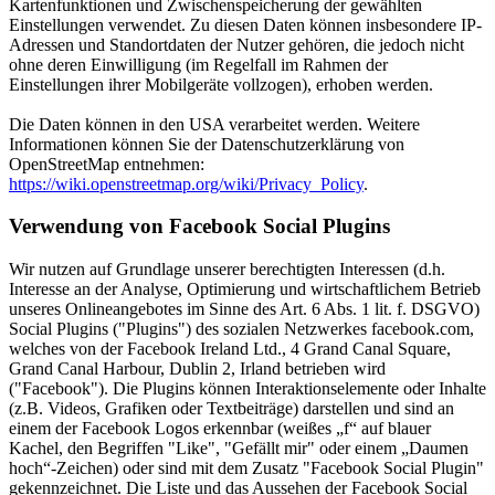
Kartenfunktionen und Zwischenspeicherung der gewählten
Einstellungen verwendet. Zu diesen Daten können insbesondere IP-
Adressen und Standortdaten der Nutzer gehören, die jedoch nicht
ohne deren Einwilligung (im Regelfall im Rahmen der
Einstellungen ihrer Mobilgeräte vollzogen), erhoben werden.
Die Daten können in den USA verarbeitet werden. Weitere
Informationen können Sie der Datenschutzerklärung von
OpenStreetMap entnehmen:
https://wiki.openstreetmap.org/wiki/Privacy_Policy
.
Verwendung von Facebook Social Plugins
Wir nutzen auf Grundlage unserer berechtigten Interessen (d.h.
Interesse an der Analyse, Optimierung und wirtschaftlichem Betrieb
unseres Onlineangebotes im Sinne des Art. 6 Abs. 1 lit. f. DSGVO)
Social Plugins ("Plugins") des sozialen Netzwerkes facebook.com,
welches von der Facebook Ireland Ltd., 4 Grand Canal Square,
Grand Canal Harbour, Dublin 2, Irland betrieben wird
("Facebook"). Die Plugins können Interaktionselemente oder Inhalte
(z.B. Videos, Grafiken oder Textbeiträge) darstellen und sind an
einem der Facebook Logos erkennbar (weißes „f“ auf blauer
Kachel, den Begriffen "Like", "Gefällt mir" oder einem „Daumen
hoch“-Zeichen) oder sind mit dem Zusatz "Facebook Social Plugin"
gekennzeichnet. Die Liste und das Aussehen der Facebook Social