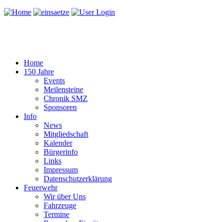
Home
150 Jahre
Events
Meilensteine
Chronik SMZ
Sponsoren
Info
News
Mitgliedschaft
Kalender
Bürgerinfo
Links
Impressum
Datenschutzerklärung
Feuerwehr
Wir über Uns
Fahrzeuge
Termine