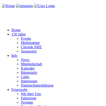
Home
150 Jahre
Events
Meilensteine
Chronik SMZ
Sponsoren
Info
News
Mitgliedschaft
Kalender
Bürgerinfo
Links
Impressum
Datenschutzerklärung
Feuerwehr
Wir über Uns
Fahrzeuge
Termine