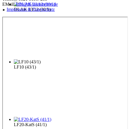
EMail:
Info@ff-haunstetten.de
Impressu
m & Datenschutz
DLAK 23/12 (30/1)
►
LF10 (43/1)
LF20-KatS (41/1)