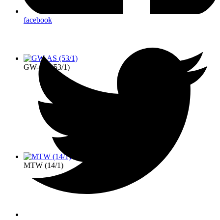
facebook
GW-AS (53/1)
MTW (14/1)