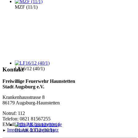
MZF (11/1)
LF16/12 (40/1)
Kontakt
Freiwillige Feuerwehr Haunstetten
Stadt Augsburg e.V.
Krankenhausstrasse 8
86179 Augsburg-Haunstetten
Notruf: 112
Telefon: 0821 81567255
EMail:
Info@ff-haunstetten.de
Impressu
m & Datenschutz
DLAK 23/12 (30/1)
►