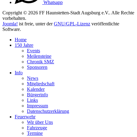
Whatsapp
Copyright © 2026 FF Haunstetten-Stadt Augsburg e.V.. Alle Rechte
vorbehalten.
Joomla!
ist freie, unter der
GNU/GPL-Lizenz
veröffentlichte
Software.
Home
150 Jahre
Events
Meilensteine
Chronik SMZ
Sponsoren
Info
News
Mitgliedschaft
Kalender
Bürgerinfo
Links
Impressum
Datenschutzerklärung
Feuerwehr
Wir über Uns
Fahrzeuge
Termine