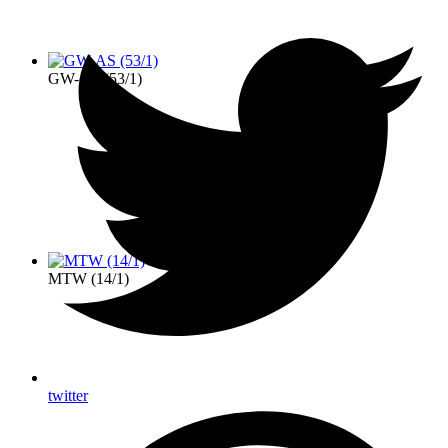
GW-AS (53/1)
MTW (14/1)
twitter