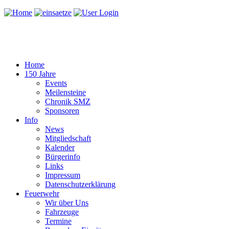
Home
150 Jahre
Events
Meilensteine
Chronik SMZ
Sponsoren
Info
News
Mitgliedschaft
Kalender
Bürgerinfo
Links
Impressum
Datenschutzerklärung
Feuerwehr
Wir über Uns
Fahrzeuge
Termine