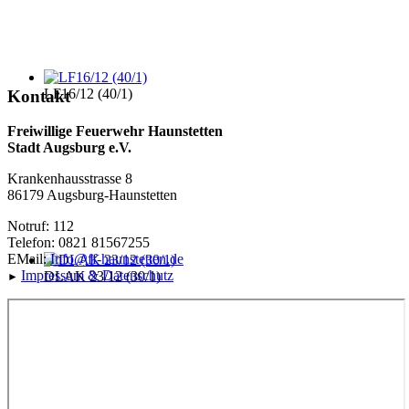
LF16/12 (40/1)
Kontakt
Freiwillige Feuerwehr Haunstetten
Stadt Augsburg e.V.
Krankenhausstrasse 8
86179 Augsburg-Haunstetten
Notruf: 112
Telefon: 0821 81567255
EMail:
Info@ff-haunstetten.de
Impressu
m & Datenschutz
DLAK 23/12 (30/1)
►