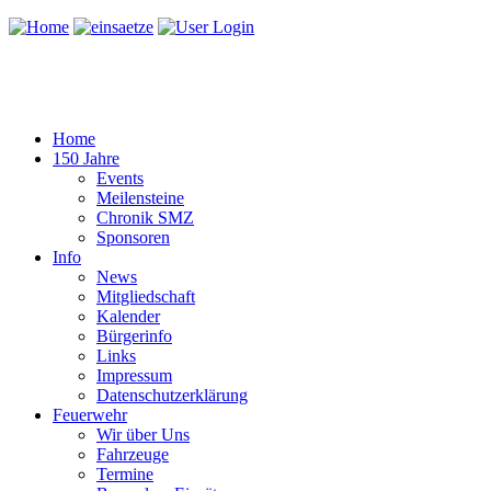
Home
150 Jahre
Events
Meilensteine
Chronik SMZ
Sponsoren
Info
News
Mitgliedschaft
Kalender
Bürgerinfo
Links
Impressum
Datenschutzerklärung
Feuerwehr
Wir über Uns
Fahrzeuge
Termine