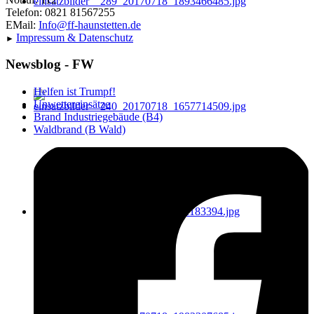
Telefon: 0821 81567255
EMail:
Info@ff-haunstetten.de
Impressu
m & Datenschutz
►
Newsblog - FW
Helfen ist Trumpf!
Unwettereinsätze
Brand Industriegebäude (B4)
Waldbrand (B Wald)