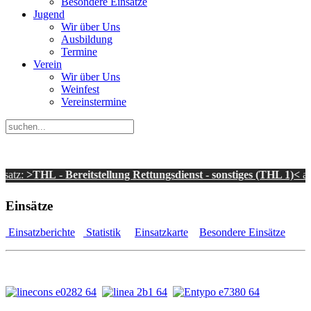
Besondere Einsätze
Jugend
Wir über Uns
Ausbildung
Termine
Verein
Wir über Uns
Weinfest
Vereinstermine
HL - Bereitstellung Rettungsdienst - sonstiges (THL 1)<
am 26.11.
Einsätze
Einsatzberichte
Statistik
Einsatzkarte
Besondere Einsätze