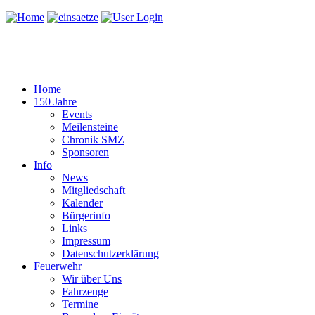
Home
150 Jahre
Events
Meilensteine
Chronik SMZ
Sponsoren
Info
News
Mitgliedschaft
Kalender
Bürgerinfo
Links
Impressum
Datenschutzerklärung
Feuerwehr
Wir über Uns
Fahrzeuge
Termine