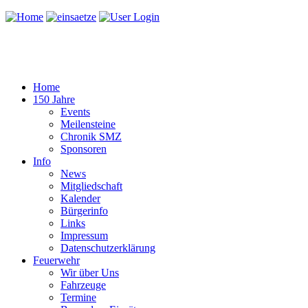
Home
150 Jahre
Events
Meilensteine
Chronik SMZ
Sponsoren
Info
News
Mitgliedschaft
Kalender
Bürgerinfo
Links
Impressum
Datenschutzerklärung
Feuerwehr
Wir über Uns
Fahrzeuge
Termine