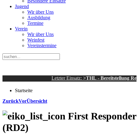
Besondere Einsätze
Jugend
Wir über Uns
Ausbildung
Termine
Verein
Wir über Uns
Weinfest
Vereinstermine
Letzter Einsatz:
>THL - Bereitstellung Rettun
Startseite
Zurück
Vor
Übersicht
First Responder
(RD2)