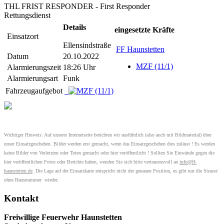
THL FRIST RESPONDER - First Responder
Rettungsdienst
Details
eingesetzte Kräfte
Einsatzort
Ellensindstraße
FF Haunstetten
Datum
20.10.2022
MZF (11/1)
Alarmierungszeit
18:26 Uhr
Alarmierungsart
Funk
Fahrzeugaufgebot
Wichtiger Hinweis: Auf unserer Internetseite berichten wir ausführlich (also auch mit Bildmaterial) über
unser Einsatzgeschehen. Bilder werden erst gemacht, wenn das Einsatzgeschehen dies zulässt ! Es werden
keine Bilder von Verletzten oder Toten gemacht oder hier veröffentlicht ! Sollten Sie Einwände gegen die
hier veröffentlichen Fotos oder Berichte haben, wenden Sie sich bitte vertrauensvoll an
info@ff-
haunstetten.de
. Die Lage auf der Einsatzkarte entspricht nicht der genauen Position, es gibt nur die Strasse
ohne Hausnummer wieder.
Kontakt
Freiwillige Feuerwehr Haunstetten