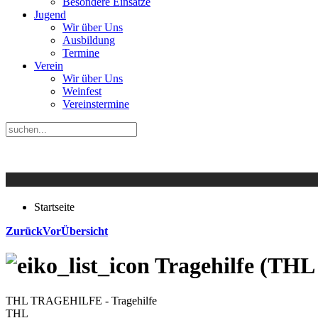
Besondere Einsätze
Jugend
Wir über Uns
Ausbildung
Termine
Verein
Wir über Uns
Weinfest
Vereinstermine
Startseite
Zurück
Vor
Übersicht
Tragehilfe (T
THL TRAGEHILFE - Tragehilfe
THL