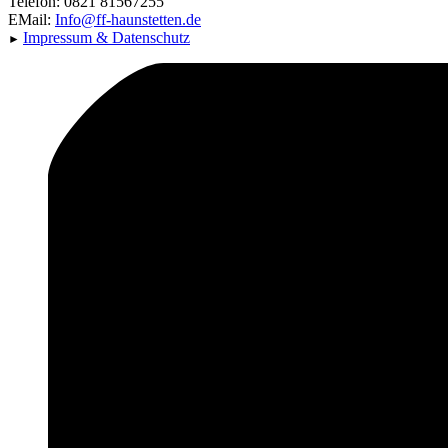
Telefon: 0821 81567255
EMail:
Info@ff-haunstetten.de
Impressu
m & Datenschutz
►