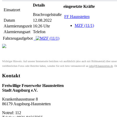
Details
eingesetzte Kräfte
Einsatzort
Brachvogelstraße
FF Haunstetten
Datum
12.08.2022
MZF (11/1)
Alarmierungszeit
16:26 Uhr
Alarmierungsart
Telefon
Fahrzeugaufgebot
Wichtiger Hinweis: Auf unserer Internetseite berichten wir ausführlich (also auch mit Bildmaterial) über uns
veröffentlichen Fotos oder Berichte haben, wenden Sie sich bitte vertrauensvoll an
info@ff-haunstetten.de
. D
Kontakt
Freiwillige Feuerwehr Haunstetten
Stadt Augsburg e.V.
Krankenhausstrasse 8
86179 Augsburg-Haunstetten
Notruf: 112