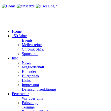
Home
150 Jahre
Events
Meilensteine
Chronik SMZ
Sponsoren
Info
News
Mitgliedschaft
Kalender
Bürgerinfo
Links
Impressum
Datenschutzerklärung
Feuerwehr
Wir über Uns
Fahrzeuge
Termine