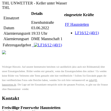
THL UNWETTER - Keller unter Wasser
THL
Details
eingesetzte Kräfte
Einsatzort
Eisenhutstraße
FF Haunstetten
Datum
03.06.2022
LF16/12 (40/1)
Alarmierungszeit
19:33 Uhr
Alarmierungsart
DME Mannschaft 1
Fahrzeugaufgebot
Wichtiger Hinweis: Auf unserer Internetseite berichten wir ausführlich (also auch mit Bildmaterial) über
unser Einsatzgeschehen. Bilder werden erst gemacht, wenn das Einsatzgeschehen dies zulässt ! Es werden
keine Bilder von Verletzten oder Toten gemacht oder hier veröffentlicht ! Sollten Sie Einwände gegen die
hier veröffentlichen Fotos oder Berichte haben, wenden Sie sich bitte vertrauensvoll an
info@ff-
haunstetten.de
. Die Lage auf der Einsatzkarte entspricht nicht der genauen Position, es gibt nur die Strasse
ohne Hausnummer wieder.
Kontakt
Freiwillige Feuerwehr Haunstetten