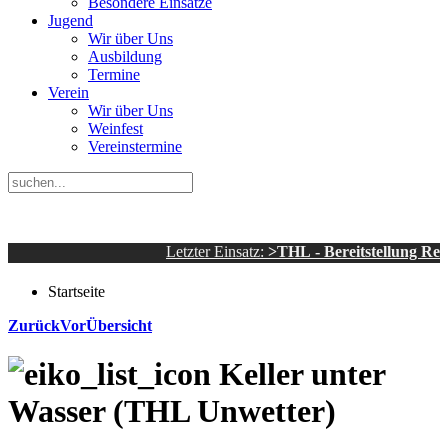
Besondere Einsätze
Jugend
Wir über Uns
Ausbildung
Termine
Verein
Wir über Uns
Weinfest
Vereinstermine
Letzter Einsatz:
>THL - Bereitstellung Rettun
Startseite
Zurück
Vor
Übersicht
Keller unter
Wasser (THL Unwetter)