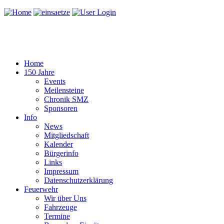
Home
150 Jahre
Events
Meilensteine
Chronik SMZ
Sponsoren
Info
News
Mitgliedschaft
Kalender
Bürgerinfo
Links
Impressum
Datenschutzerklärung
Feuerwehr
Wir über Uns
Fahrzeuge
Termine