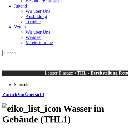
Besondere Einsätze
Jugend
Wir über Uns
Ausbildung
Termine
Verein
Wir über Uns
Weinfest
Vereinstermine
Letzter Einsatz:
>THL - Bereitstellung Rettungsd
Startseite
Zurück
Vor
Übersicht
Wasser im
Gebäude (THL1)