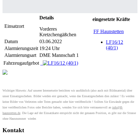
Details
eingesetzte Kräfte
Einsatzort
Vorderes
FF Haunstetten
Kretzchengäßchen
Datum
03.06.2022
LF16/12
(40/1)
Alarmierungszeit
19:24 Uhr
Alarmierungsart
DME Mannschaft 1
Fahrzeugaufgebot
Wichtiger Hinweis: Auf unserer Internetseite berichten wir ausführlich (also auch mit Bildmaterial) über
unser Einsatzgeschehen. Bilder werden erst gemacht, wenn das Einsatzgeschehen dies zulässt ! Es werden
keine Bilder von Verletzten oder Toten gemacht oder hier veröffentlicht ! Sollten Sie Einwände gegen die
hier veröffentlichen Fotos oder Berichte haben, wenden Sie sich bitte vertrauensvoll an
info@ff-
haunstetten.de
. Die Lage auf der Einsatzkarte entspricht nicht der genauen Position, es gibt nur die Strasse
ohne Hausnummer wieder.
Kontakt